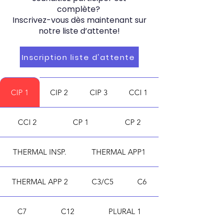
complète?
Inscrivez-vous dès maintenant sur
notre liste d’attente!
Inscription liste d'attente
CIP 1
CIP 2
CIP 3
CCI 1
CCI 2
CP 1
CP 2
THERMAL INSP.
THERMAL APP1
THERMAL APP 2
C3/C5
C6
C7
C12
PLURAL 1