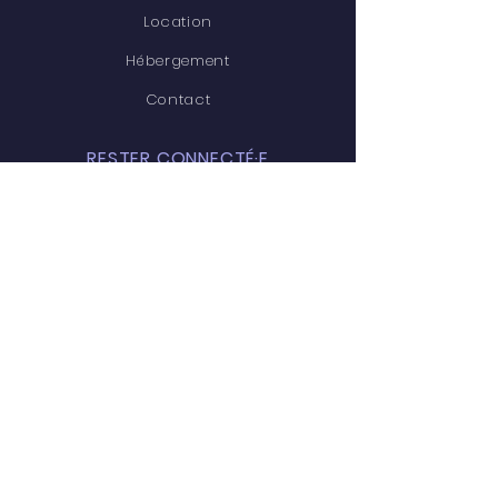
Location
Hébergement
Contact
RESTER CONNECTÉ·E
Facebook
Linkedin
CONTACT
112A rue Prévost, Boisbriand,
Québec, J7G 2S2
Tél :
579-637-5300
info@cfriqc.com