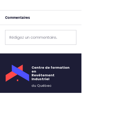
Commentaires
Rédigez un commentaire...
Les formations
🎓 Calendrier de
l'AMPP à venir 
Formations 2025🎓
CFRIQC - Voici l
Centre de formation
en
Revêtement
Industriel
du Québec
MENU DU SITE
À propos