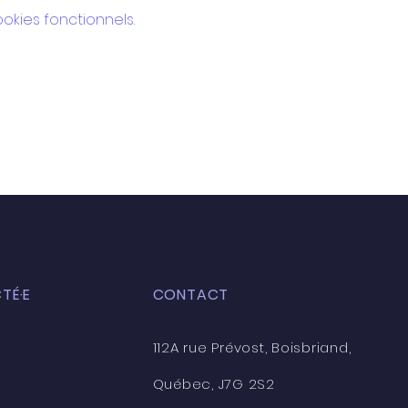
kies fonctionnels.
TÉ·E
CONTACT
112A rue Prévost, Boisbriand,
Québec, J7G 2S2