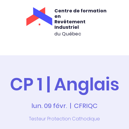
Centre de formation
en
Revêtement
Industriel
du Québec
rmation
Consultation
Location
C
CP 1 | Anglais
lun. 09 févr.
  |  
CFRIQC
Testeur Protection Cathodique