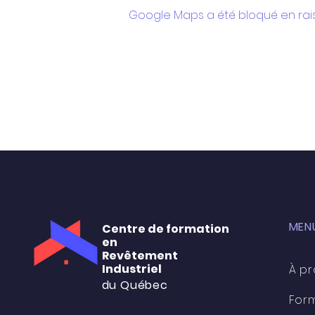
Google Maps a été bloqué en rai
MENU
Centre de formation
en
Revêtement
Industriel
À p
du Québec
For