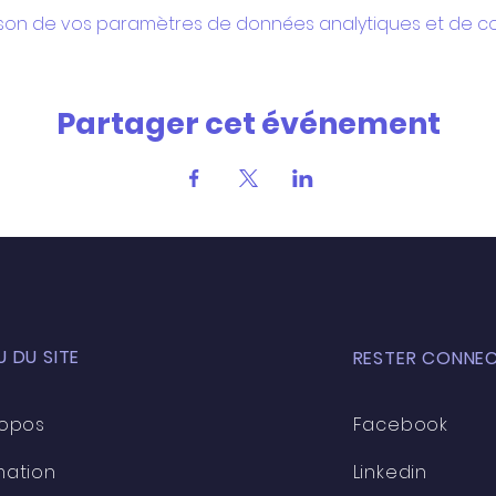
son de vos paramètres de données analytiques et de coo
Partager cet événement
 DU SITE
RESTER CONNEC
ropos
Facebook
mation
Linkedin