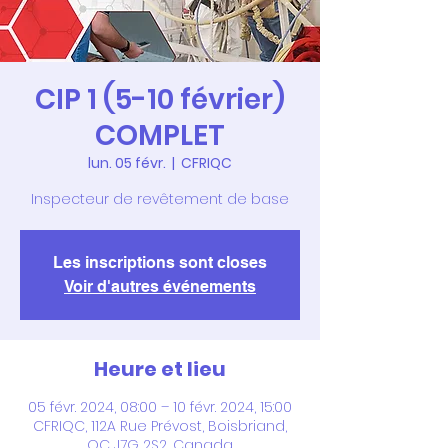
CIP 1 (5-10 février)
COMPLET
lun. 05 févr.
  |  
CFRIQC
Inspecteur de revêtement de base
Les inscriptions sont closes
Voir d'autres événements
Heure et lieu
05 févr. 2024, 08:00 – 10 févr. 2024, 15:00
CFRIQC, 112A Rue Prévost, Boisbriand,
QC J7G 2S2, Canada