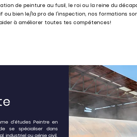
cation de peinture au fusil, le roi ou la reine du déca
if ou bien le/la pro de l'inspection, nos formations son
'aider à améliorer toutes tes compétences!
te
mme d’études Peintre en
 de se spécialiser dans
, industriel ou génie civil.