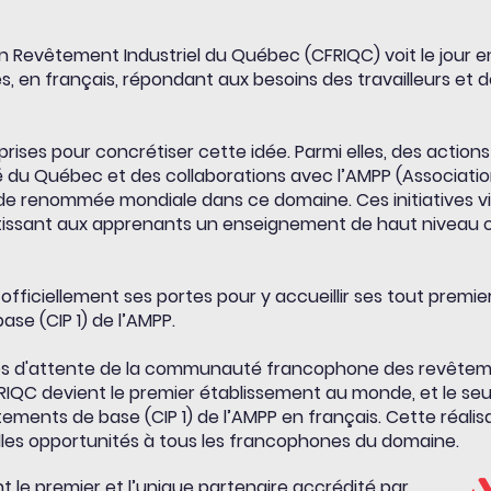
 Revêtement Industriel du Québec (CFRIQC) voit le jour en 
s, en français, répondant aux besoins des travailleurs et d
ises pour concrétiser cette idée. Parmi elles, des actions 
du Québec et des collaborations avec l’AMPP (Association
de renommée mondiale dans ce domaine. Ces initiatives v
ntissant aux apprenants un enseignement de haut niveau
 officiellement ses portes pour y accueillir ses tout premie
se (CIP 1) de l’AMPP.
ées d'attente de la communauté francophone des revêtemen
IQC devient le premier établissement au monde, et le seul 
ments de base (CIP 1) de l’AMPP en français. Cette réal
elles opportunités à tous les francophones du domaine.
t le premier et l’unique partenaire accrédité par