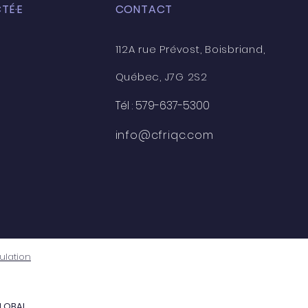
TÉ·E
CONTACT
112A rue Prévost, Boisbriand,
Québec, J7G 2S2
Tél : 579-637-5300
info@cfriqc.com
nulation
LOBAL