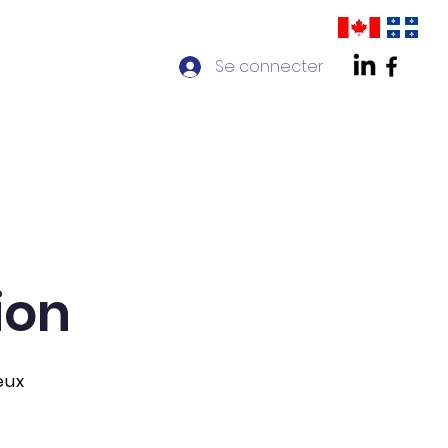
Se connecter
ontact
Chapitre AMPP Québec
ion
eux