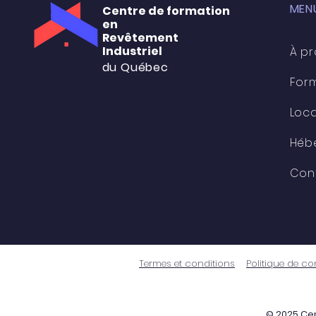
MENU
Centre de formation
en
Revêtement
Industriel
À p
du Québec
For
Loca
Héb
Con
Termes et conditions
Politique de con
© 2025 Cen