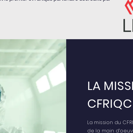
LA MIS
CFRIQC
La mission du CFR
de la main d’oeu