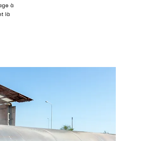
page à
t là