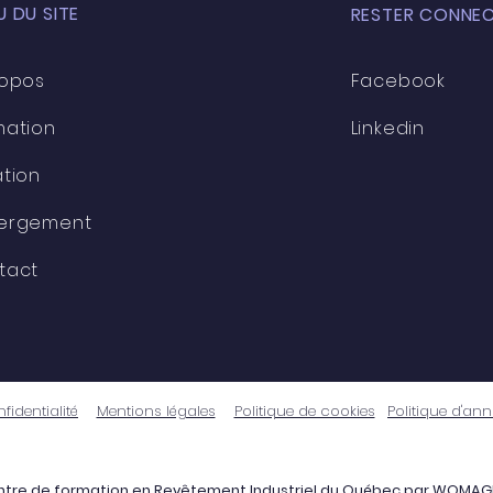
 DU SITE
RESTER CONNEC
ropos
Facebook
mation
Linkedin
tion
ergement
tact
fidentialité
Mentions légales
Politique de cookies
Politique d'an
tre de formation en Revêtement Industriel du Québec par
WOMAG