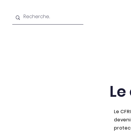
Accueil
Le CFRIQC
Fo
Le
Le CFR
deveni
protec