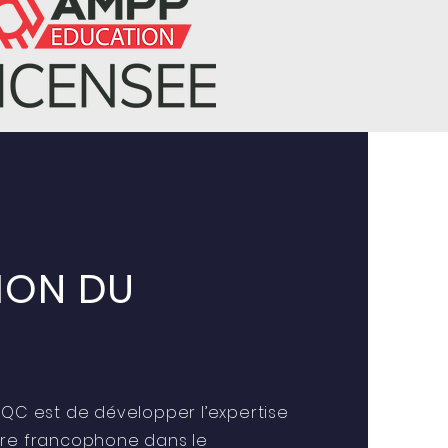
SION DU
IQC est de développer l’expertise
vre francophone dans le