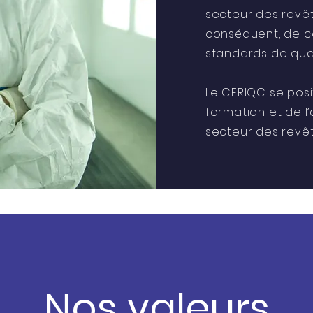
secteur des revêt
conséquent, de co
standards de qual
Le CFRIQC se pos
formation et de 
secteur des revê
Nos valeurs