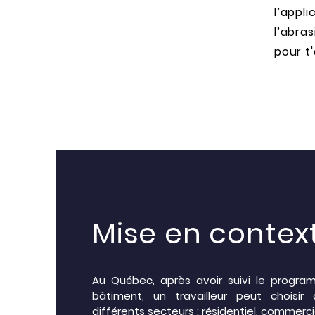
l’appli
l’abras
pour t
Mise en contex
Au Québec, après avoir suivi le progra
bâtiment, un travailleur peut choisir
différents secteurs : résidentiel, commercial