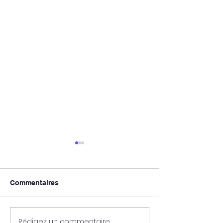
Commentaires
Rédigez un commentaire...
Les formations