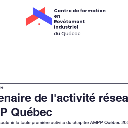
Centre de formation
en
Revêtement
Industriel
du Québec
rmation
Consultation
Location
C
re
enaire de l'activité rése
PP Québec
soutenir la toute première activité du chapitre AMPP Québec 20