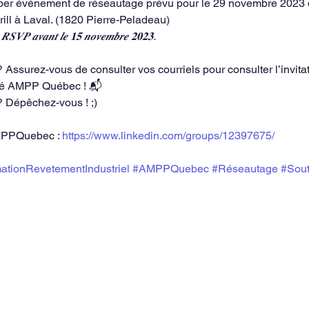
er événement de réseautage prévu pour le 29 novembre 2023 d
rill à Laval. (1820 Pierre-Peladeau)
́𝒆𝒔, 𝑹𝑺𝑽𝑷 𝒂𝒗𝒂𝒏𝒕 𝒍𝒆 𝟏𝟓 𝒏𝒐𝒗𝒆𝒎𝒃𝒓𝒆 𝟐𝟎𝟐𝟑.
ssurez-vous de consulter vos courriels pour consulter l’invita
té AMPP Québec ! 📬
 Dépêchez-vous ! ;)
MPPQuebec : 
https://www.linkedin.com/groups/12397675/
ationRevetementIndustriel
#AMPPQuebec
#Réseautage
#Sout