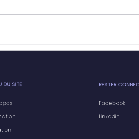
Les 
🎓 Calendrier de
veni
Formations 2025🎓
liste 
 DU SITE
RESTER CONNEC
ropos
Facebook
mation
Linkedin
tion