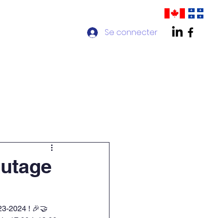
Se connecter
ontact
Chapitre AMPP Québec
autage
23-2024 ! 🎉🤝