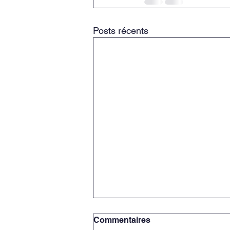
Posts récents
1ère édition CIP 2 en
Commentaires
français !