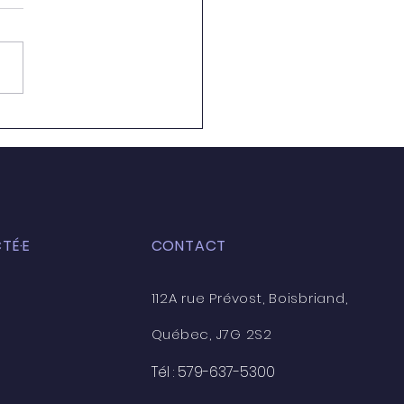
formations de l'AMPP à
r au CFRIQC - Voici la
!
TÉ·E
CONTACT
112A rue Prévost, Boisbriand,
Québec, J7G 2S2
Tél : 579-637-5300