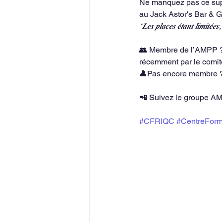
Ne manquez pas ce sup
au Jack Astor's Bar & G
*𝑳𝒆𝒔 𝒑𝒍𝒂𝒄𝒆𝒔 𝒆́𝒕𝒂𝒏𝒕 𝒍𝒊𝒎𝒊𝒕𝒆
👥 Membre de l’AMPP ? A
récemment par le comi
👤Pas encore membre ?
📲 Suivez le groupe A
#CFRIQC
#CentreForm