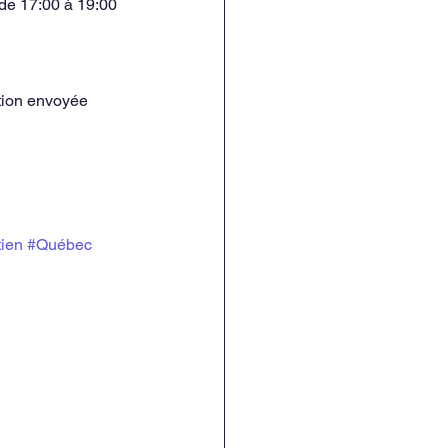
e 17:00 à 19:00 
tion envoyée 
ien
#Québec